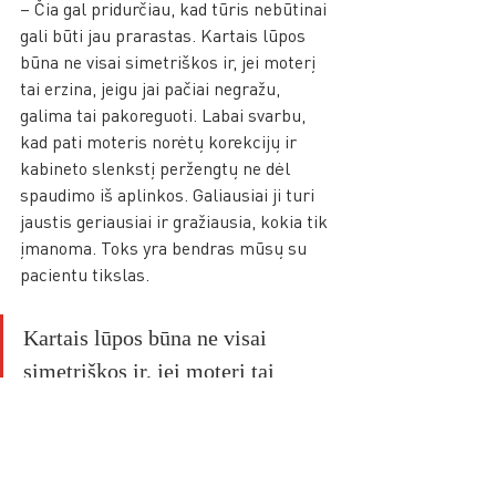
– Čia gal pridurčiau, kad tūris nebūtinai 
gali būti jau prarastas. Kartais lūpos 
būna ne visai simetriškos ir, jei moterį 
tai erzina, jeigu jai pačiai negražu, 
galima tai pakoreguoti. Labai svarbu, 
kad pati moteris norėtų korekcijų ir 
kabineto slenkstį peržengtų ne dėl 
spaudimo iš aplinkos. Galiausiai ji turi 
jaustis geriausiai ir gražiausia, kokia tik 
įmanoma. Toks yra bendras mūsų su 
pacientu tikslas. 
Kartais lūpos būna ne visai 
simetriškos ir, jei moterį tai 
erzina, jeigu jai pačiai negražu, 
galima tai pakoreguoti. 