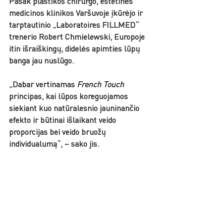
Pasak plastikos chirurgo, estetinės 
medicinos klinikos Varšuvoje įkūrėjo ir 
tarptautinio „Laboratoires FILLMED“ 
trenerio Robert Chmielewski, Europoje 
itin išraiškingų, didelės apimties lūpų 
banga jau nuslūgo. 
„Dabar vertinamas 
French Touch 
principas, kai lūpos koreguojamos 
siekiant kuo natūralesnio jauninančio 
efekto ir būtinai išlaikant veido 
proporcijas bei veido bruožų 
individualumą“, – sako jis. 