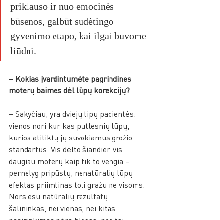
priklauso ir nuo emocinės 
būsenos, galbūt sudėtingo 
gyvenimo etapo, kai ilgai buvome 
liūdni.
– Kokias įvardintumėte pagrindines 
moterų baimes dėl lūpų korekcijų?
– Sakyčiau, yra dviejų tipų pacientės: 
vienos nori kur kas putlesnių lūpų, 
kurios atitiktų jų suvokiamus grožio 
standartus. Vis dėlto šiandien vis 
daugiau moterų kaip tik to vengia – 
pernelyg pripūstų, nenatūralių lūpų 
efektas priimtinas toli gražu ne visoms. 
Nors esu natūralių rezultatų 
šalininkas, nei vienas, nei kitas 
pasirinkimas nėra blogas, nes tai 