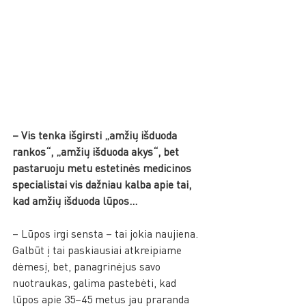
– Vis tenka išgirsti „amžių išduoda 
rankos“, „amžių išduoda akys“, bet 
pastaruoju metu estetinės medicinos 
specialistai vis dažniau kalba apie tai, 
kad amžių išduoda lūpos…
– Lūpos irgi sensta – tai jokia naujiena. 
Galbūt į tai paskiausiai atkreipiame 
dėmesį, bet, panagrinėjus savo 
nuotraukas, galima pastebėti, kad 
lūpos apie 35–45 metus jau praranda 