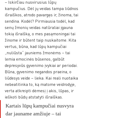
– Iskirčiau nusvirusius lūpų 
kampučius. Dėl jų veidas tampa liūdnos 
išraiškos, atrodo pavargęs ir, žinoma, tai 
sendina. Kodėl? Pirmiausia todėl, kad  
senų žmonių veidas natūraliai įgauna 
tokią išraišką, o mes pasąmoningai tai 
žinome ir būtent taip nuskaitome. Kita 
vertus, būna, kad lūpų kampučiai 
„nuliūsta“ jauniems žmonėms – tai 
lemia emocinės būsenos, galbūt 
depresyvūs gyvenimo įvykiai ar periodai. 
Būna, gyvenimo negandos praeina, o 
liūdesys veide – lieka. Kai reali nuotaika 
nebeatitinka to, ką matome veidrodyje, 
verta atkreipti dėmesį į akis, lūpas, ir 
ieškoti būdų atstatyti išraiškas. 
Kartais lūpų kampučiai nusvyra 
dar jauname amžiuje – tai 