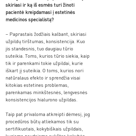
skiriasi ir ką iš esmės turi žinoti 
pacientė kreipdamasi į estetinės 
medicinos specialistą? 
– Paprastais žodžiais kalbant, skiriasi 
užpildų tirštumas, konsistencija. Kuo 
jis standesnis, tuo daugiau tūrio 
suteikia. Toms, kurios tūrio siekia, kaip 
tik ir parenkami tokie užpildai, kurie 
iškart jį suteikia. O toms, kurios nori 
natūralaus efekto ir sprendžia visai 
kitokias estetines problemas, 
parenkamas minkštesnės, lengvesnės 
konsistencijos hialurono užpildas. 
Taip pat privaloma atkreipti dėmesį, jog 
procedūros būtų atliekamos tik su 
sertifikuotais, kokybiškais užpildais, 
kuriems naudojama aukštos kokybės 