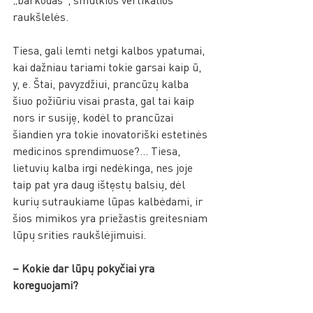
raukšlelės. 
Tiesa, gali lemti netgi kalbos ypatumai, 
kai dažniau tariami tokie garsai kaip ū, 
y, e. Štai, pavyzdžiui, prancūzų kalba 
šiuo požiūriu visai prasta, gal tai kaip 
nors ir susiję, kodėl to prancūzai 
šiandien yra tokie inovatoriški estetinės 
medicinos sprendimuose?... Tiesa, 
lietuvių kalba irgi nedėkinga, nes joje 
taip pat yra daug ištęstų balsių, dėl 
kurių sutraukiame lūpas kalbėdami, ir 
šios mimikos yra priežastis greitesniam 
lūpų srities raukšlėjimuisi. 
– Kokie dar lūpų pokyčiai yra 
koreguojami? 