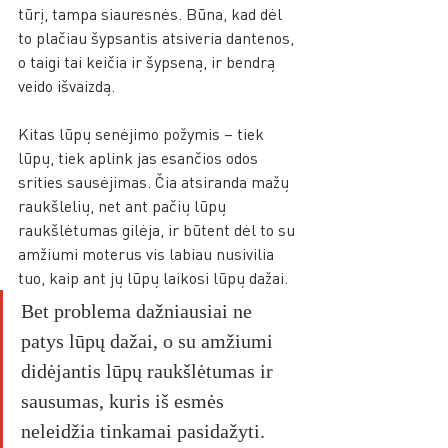
tūrį, tampa siauresnės. Būna, kad dėl 
to plačiau šypsantis atsiveria dantenos, 
o taigi tai keičia ir šypseną, ir bendrą 
veido išvaizdą. 
Kitas lūpų senėjimo požymis – tiek 
lūpų, tiek aplink jas esančios odos 
srities sausėjimas. Čia atsiranda mažų 
raukšlelių, net ant pačių lūpų 
raukšlėtumas gilėja, ir būtent dėl to su 
amžiumi moterus vis labiau nusivilia 
tuo, kaip ant jų lūpų laikosi lūpų dažai. 
Bet problema dažniausiai ne 
patys lūpų dažai, o su amžiumi 
didėjantis lūpų raukšlėtumas ir 
sausumas, kuris iš esmės 
neleidžia tinkamai pasidažyti. 