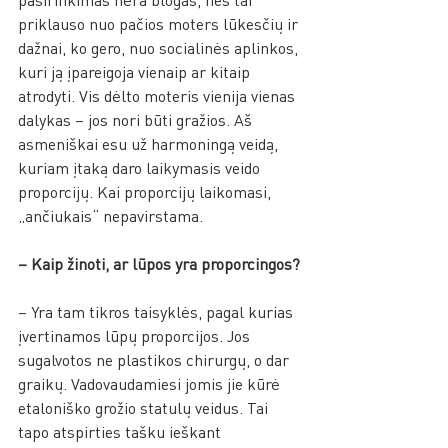
priklauso nuo pačios moters lūkesčių ir 
dažnai, ko gero, nuo socialinės aplinkos, 
kuri ją įpareigoja vienaip ar kitaip 
atrodyti. Vis dėlto moteris vienija vienas 
dalykas – jos nori būti gražios. Aš 
asmeniškai esu už harmoningą veidą, 
kuriam įtaką daro laikymasis veido 
proporcijų. Kai proporcijų laikomasi, 
„ančiukais“ nepavirstama. 
– Kaip žinoti, ar lūpos yra proporcingos?
– Yra tam tikros taisyklės, pagal kurias 
įvertinamos lūpų proporcijos. Jos 
sugalvotos ne plastikos chirurgų, o dar 
graikų. Vadovaudamiesi jomis jie kūrė 
etaloniško grožio statulų veidus. Tai 
tapo atspirties tašku ieškant 