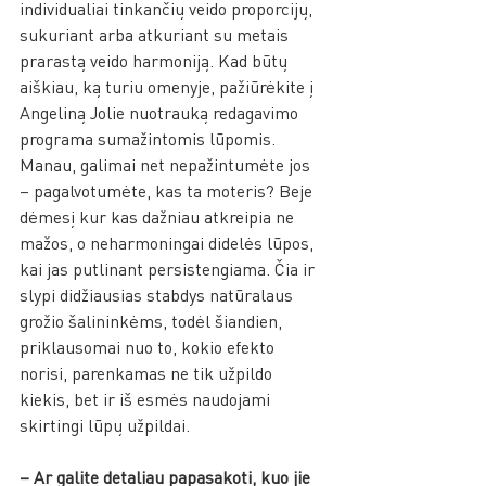
individualiai tinkančių veido proporcijų, 
sukuriant arba atkuriant su metais 
prarastą veido harmoniją. Kad būtų 
aiškiau, ką turiu omenyje, pažiūrėkite į 
Angeliną Jolie nuotrauką redagavimo 
programa sumažintomis lūpomis. 
Manau, galimai net nepažintumėte jos 
– pagalvotumėte, kas ta moteris? Beje 
dėmesį kur kas dažniau atkreipia ne 
mažos, o neharmoningai didelės lūpos, 
kai jas putlinant persistengiama. Čia ir 
slypi didžiausias stabdys natūralaus 
grožio šalininkėms, todėl šiandien, 
priklausomai nuo to, kokio efekto 
norisi, parenkamas ne tik užpildo 
kiekis, bet ir iš esmės naudojami 
skirtingi lūpų užpildai. 
– Ar galite detaliau papasakoti, kuo jie 