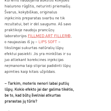
hialurono rūgštis, neturinti priemaišų. 
Švarus, kokybiškas, originalus 
injekcinis preparatas svarbu ne tik 
rezultatui, bet ir dėl saugumo. Aš savo 
praktikoje naudoju prancūzų 
laboratorijos 
FILLMED ART FILLER
®
, 
o naujausias iš jų – 
LIPS SOFT
 – 
tikslingai sukurtas natūralių lūpų 
efektui pasiekti. Jis yra minkštas ir su 
juo atliekant korekcines injekcijas 
neįmanoma taip stipriai padidinti lūpų 
apimties kaip kitais užpildais. 
– Tarkim, moteris nenori labai putlių 
lūpų. Kokio efekto jai dar galima tikėtis, 
be to, kad būtų švelniai atkurtas 
prarastas jų tūris? 