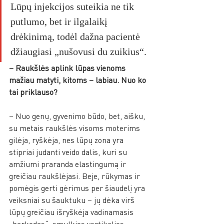
Lūpų injekcijos suteikia ne tik 
putlumo, bet ir ilgalaikį 
drėkinimą, todėl dažna pacientė 
džiaugiasi „nušovusi du zuikius“.
– Raukšlės aplink lūpas vienoms 
mažiau matyti, kitoms – labiau. Nuo ko 
tai priklauso?
– Nuo genų, gyvenimo būdo, bet, aišku, 
su metais raukšlės visoms moterims 
gilėja, ryškėja, nes lūpų zona yra 
stipriai judanti veido dalis, kuri su 
amžiumi praranda elastingumą ir 
greičiau raukšlėjasi. Beje, rūkymas ir 
pomėgis gerti gėrimus per šiaudelį yra 
veiksniai su šauktuku – jų dėka virš 
lūpų greičiau išryškėja vadinamasis 
„barkodas“, smulkios vertikalios 