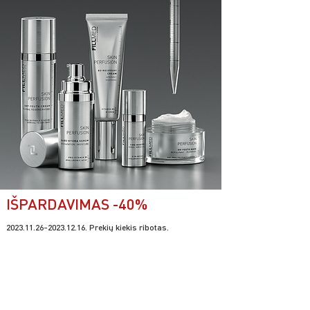
IŠPARDAVIMAS -40%
20
23.11.26-2023.12.16
. Prekių kiekis ribotas.
Parduotuvė uždaryta dėl profilaktikos