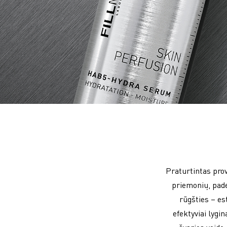
Praturtintas prov
priemonių, pade
rūgšties – es
efektyviai lygi