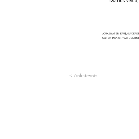
švarios veido
AQUA (WATER, EAU), GLYCERE
SODIUM POLYACRYLATE STARCH
< Ankstesnis