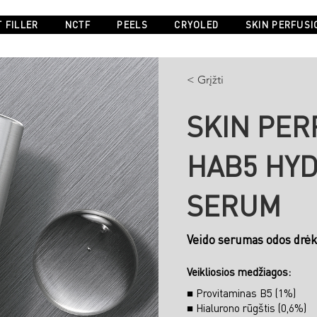
 FILLER
NCTF
PEELS
CRYOLED
SKIN PERFUSI
< Grįžti
SKIN PER
HAB5 HY
SERUM
Veido serumas odos drėk
Veikliosios medžiagos:
■ Provitaminas B5 (1%)
■ Hialurono rūgštis (0,6%)