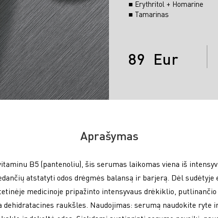
■ Erythritol + Homarine
■ Tamarinas
89
Eur
Aprašymas
itaminu B5 (pantenoliu), šis serumas laikomas viena iš intensyv
dančių atstatyti odos drėgmės balansą ir barjerą. Dėl sudėtyje 
tetinėje medicinoje pripažinto intensyvaus drėkiklio, putlinanči
na dehidratacines raukšles. Naudojimas: serumą naudokite ryte i