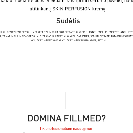
, kaklo ir dekoltė odos. Siekdami sustiprinti serumo poveikį, nau
atitinkantį SKIN PERFUSION kremą.
Sudėtis
TH-26, PENTYLENE GLYCOL, IMPERATA CYLINDRICA ROOT EXTRACT, GLYCERIN, PANTHENOL, PHENOXYETHANOL, ER
, TAMARINDUS INDICA SEED GUM, CITRIC ACID, CAPRYLYL GLYCOL, CARBOMER, SODIUM CITRATE, POTASSIUM SORBA
HCL, ACRYLATES/C10-30 ALKYL ACRYLATE CROSSPOLYMER, BIOTIN
DOMINA FILLMED?
Tik profesionaliam naudojimui