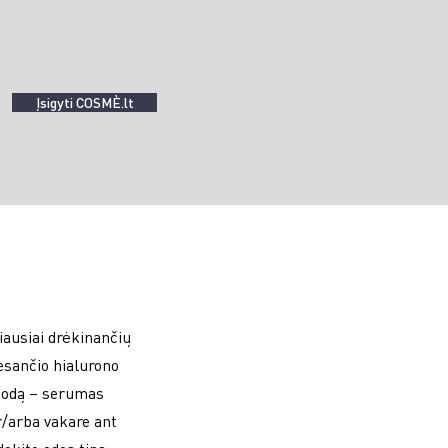
Įsigyti COSMÈ.lt
iausiai drėkinančių
esančio hialurono
o odą – serumas
r/arba vakare ant