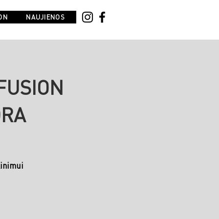
ON
NAUJIENOS
FUSION
DRA
inimui