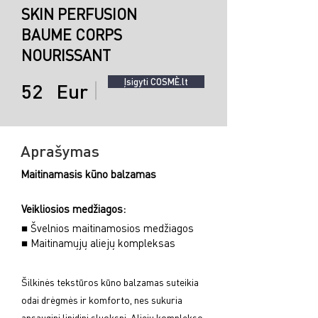
SKIN PERFUSION
BAUME CORPS
NOURISSANT
Įsigyti COSMÈ.lt
52
Eur
Aprašymas
Maitinamasis kūno balzamas
Veikliosios medžiagos:
■ Švelnios maitinamosios medžiagos
■ Maitinamųjų aliejų kompleksas
Šilkinės tekstūros kūno balzamas suteikia
odai drėgmės ir komforto, nes sukuria
apsauginį lipidinį sluoksnį. Aliejų komplekso