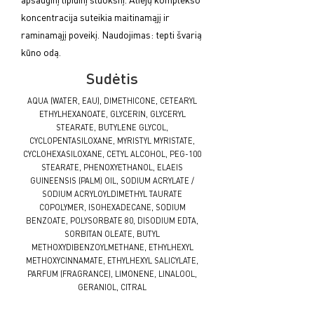
koncentracija suteikia maitinamąjį ir
raminamąjį poveikį. Naudojimas: tepti švarią
kūno odą.
Sudėtis
AQUA (WATER, EAU), DIMETHICONE, CETEARYL
ETHYLHEXANOATE, GLYCERIN, GLYCERYL
STEARATE, BUTYLENE GLYCOL,
CYCLOPENTASILOXANE, MYRISTYL MYRISTATE,
CYCLOHEXASILOXANE, CETYL ALCOHOL, PEG-100
STEARATE, PHENOXYETHANOL, ELAEIS
GUINEENSIS (PALM) OIL, SODIUM ACRYLATE /
SODIUM ACRYLOYLDIMETHYL TAURATE
COPOLYMER, ISOHEXADECANE, SODIUM
BENZOATE, POLYSORBATE 80, DISODIUM EDTA,
SORBITAN OLEATE, BUTYL
METHOXYDIBENZOYLMETHANE, ETHYLHEXYL
METHOXYCINNAMATE, ETHYLHEXYL SALICYLATE,
PARFUM (FRAGRANCE), LIMONENE, LINALOOL,
GERANIOL, CITRAL